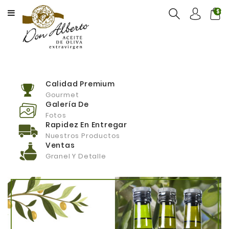
CATEGORY
$ca
INICIO
PROPUESTA
TIENDA
Calidad Premium
Gourmet
ENGLISH
Galería De
Fotos
MAYORISTAS
Rapidez En Entregar
Nuestros Productos
NOSOTROS
Ventas
Granel Y Detalle